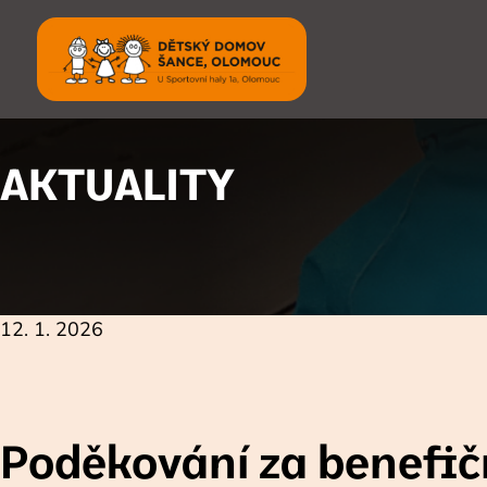
Přejít
k
hlavnímu
obsahu
AKTUALITY
12. 1. 2026
Poděkování za benefičn